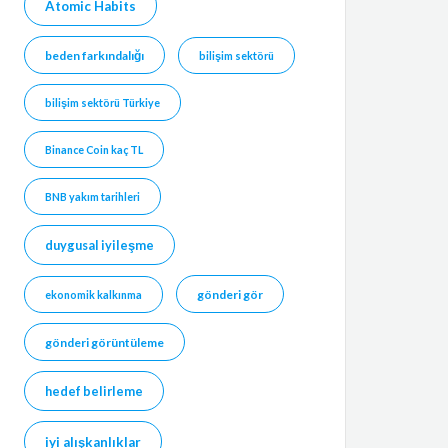
Atomic Habits
beden farkındalığı
bilişim sektörü
bilişim sektörü Türkiye
Binance Coin kaç TL
BNB yakım tarihleri
duygusal iyileşme
gönderi gör
ekonomik kalkınma
gönderi görüntüleme
hedef belirleme
iyi alışkanlıklar