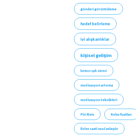
gönderi görüntüleme
hedef belirleme
iyi alışkanlıklar
kişisel gelişim
kırmızı ışık süresi
motivasyon artırma
motivasyon teknikleri
Piri Reis
Rolex fiyatları
Rolex saati nasıl anlaşılır