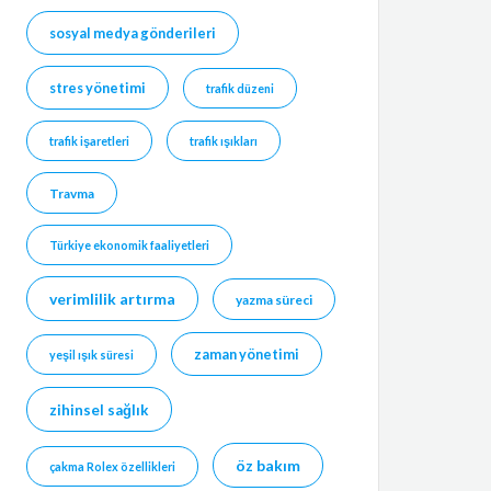
sosyal medya gönderileri
stres yönetimi
trafik düzeni
trafik işaretleri
trafik ışıkları
Travma
Türkiye ekonomik faaliyetleri
verimlilik artırma
yazma süreci
zaman yönetimi
yeşil ışık süresi
zihinsel sağlık
öz bakım
çakma Rolex özellikleri