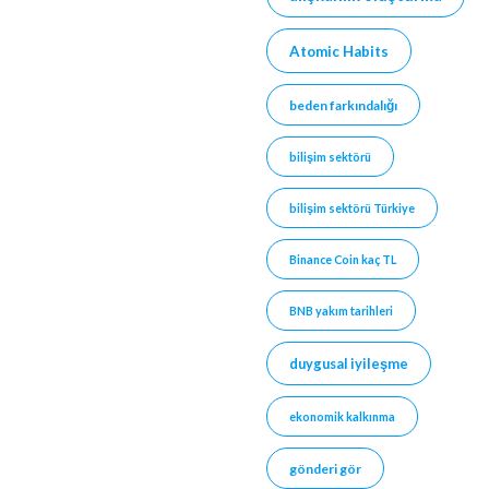
Atomic Habits
beden farkındalığı
bilişim sektörü
bilişim sektörü Türkiye
Binance Coin kaç TL
BNB yakım tarihleri
duygusal iyileşme
ekonomik kalkınma
gönderi gör