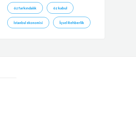
öz farkındalık
öz kabul
İçsel Rehberlik
İstanbul ekonomisi