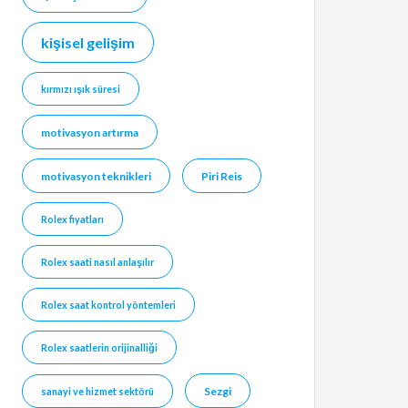
kişisel gelişim
kırmızı ışık süresi
motivasyon artırma
motivasyon teknikleri
Piri Reis
Rolex fiyatları
Rolex saati nasıl anlaşılır
Rolex saat kontrol yöntemleri
Rolex saatlerin orijinalliği
Sezgi
sanayi ve hizmet sektörü