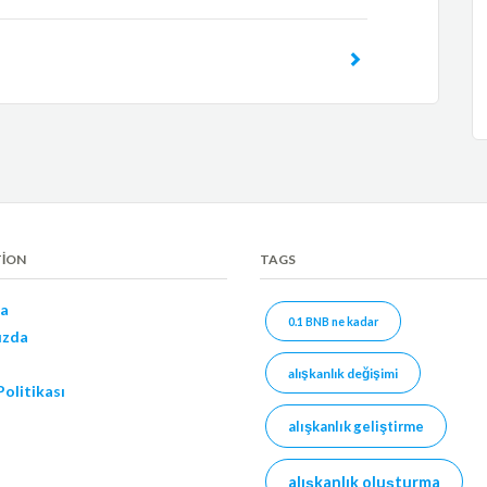
TION
TAGS
a
0.1 BNB ne kadar
ızda
alışkanlık değişimi
 Politikası
alışkanlık geliştirme
alışkanlık oluşturma