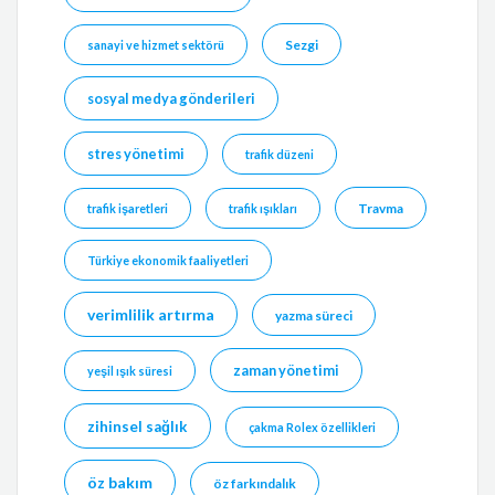
Sezgi
sanayi ve hizmet sektörü
sosyal medya gönderileri
stres yönetimi
trafik düzeni
Travma
trafik işaretleri
trafik ışıkları
Türkiye ekonomik faaliyetleri
verimlilik artırma
yazma süreci
zaman yönetimi
yeşil ışık süresi
zihinsel sağlık
çakma Rolex özellikleri
öz bakım
öz farkındalık