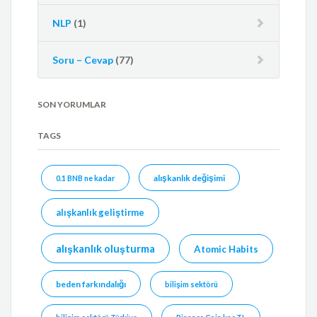
NLP
(1)
Soru – Cevap
(77)
SON YORUMLAR
TAGS
alışkanlık değişimi
0.1 BNB ne kadar
alışkanlık geliştirme
alışkanlık oluşturma
Atomic Habits
beden farkındalığı
bilişim sektörü