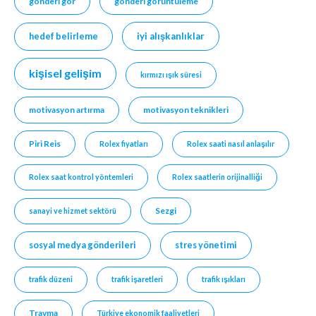
gönderi gör
gönderi görüntüleme
hedef belirleme
iyi alışkanlıklar
kişisel gelişim
kırmızı ışık süresi
motivasyon artırma
motivasyon teknikleri
Piri Reis
Rolex fiyatları
Rolex saati nasıl anlaşılır
Rolex saat kontrol yöntemleri
Rolex saatlerin orijinalliği
Sezgi
sanayi ve hizmet sektörü
sosyal medya gönderileri
stres yönetimi
trafik düzeni
trafik işaretleri
trafik ışıkları
Travma
Türkiye ekonomik faaliyetleri