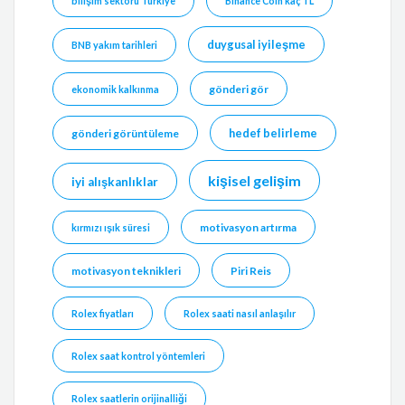
bilişim sektörü Türkiye
Binance Coin kaç TL
duygusal iyileşme
BNB yakım tarihleri
gönderi gör
ekonomik kalkınma
hedef belirleme
gönderi görüntüleme
kişisel gelişim
iyi alışkanlıklar
motivasyon artırma
kırmızı ışık süresi
motivasyon teknikleri
Piri Reis
Rolex fiyatları
Rolex saati nasıl anlaşılır
Rolex saat kontrol yöntemleri
Rolex saatlerin orijinalliği