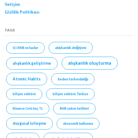
İletişim
Gizlilik Politikası
TAGS
alışkanlık değişimi
0.1 BNB ne kadar
alışkanlık oluşturma
alışkanlık geliştirme
Atomic Habits
beden farkındalığı
bilişim sektörü
bilişim sektörü Türkiye
Binance Coin kaç TL
BNB yakım tarihleri
duygusal iyileşme
ekonomik kalkınma