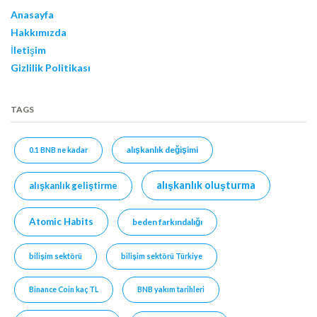
Anasayfa
Hakkımızda
İletişim
Gizlilik Politikası
TAGS
alışkanlık değişimi
0.1 BNB ne kadar
alışkanlık oluşturma
alışkanlık geliştirme
Atomic Habits
beden farkındalığı
bilişim sektörü
bilişim sektörü Türkiye
Binance Coin kaç TL
BNB yakım tarihleri