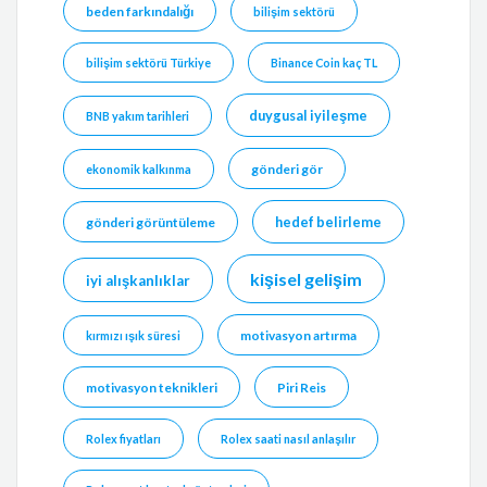
beden farkındalığı
bilişim sektörü
bilişim sektörü Türkiye
Binance Coin kaç TL
duygusal iyileşme
BNB yakım tarihleri
gönderi gör
ekonomik kalkınma
hedef belirleme
gönderi görüntüleme
kişisel gelişim
iyi alışkanlıklar
motivasyon artırma
kırmızı ışık süresi
motivasyon teknikleri
Piri Reis
Rolex fiyatları
Rolex saati nasıl anlaşılır