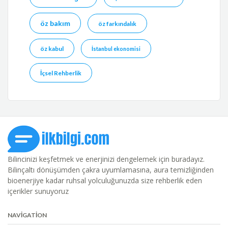
öz bakım
öz farkındalık
öz kabul
İstanbul ekonomisi
İçsel Rehberlik
Bilincinizi keşfetmek ve enerjinizi dengelemek için buradayız.
Bilinçaltı dönüşümden çakra uyumlamasına, aura temizliğinden
bioenerjiye kadar ruhsal yolculuğunuzda size rehberlik eden
içerikler sunuyoruz
NAVIGATION