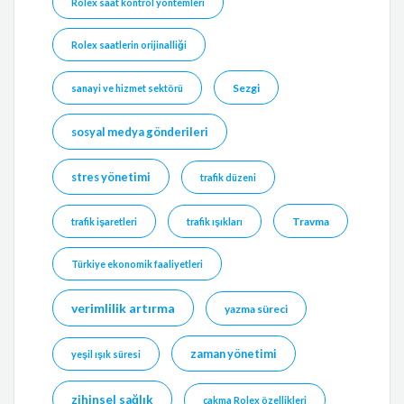
Rolex saat kontrol yöntemleri
Rolex saatlerin orijinalliği
Sezgi
sanayi ve hizmet sektörü
sosyal medya gönderileri
stres yönetimi
trafik düzeni
Travma
trafik işaretleri
trafik ışıkları
Türkiye ekonomik faaliyetleri
verimlilik artırma
yazma süreci
zaman yönetimi
yeşil ışık süresi
zihinsel sağlık
çakma Rolex özellikleri