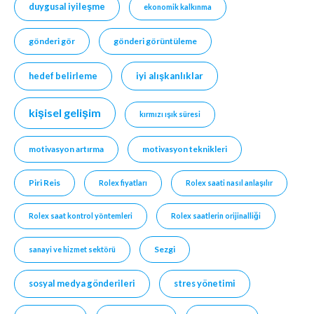
duygusal iyileşme
ekonomik kalkınma
gönderi gör
gönderi görüntüleme
hedef belirleme
iyi alışkanlıklar
kişisel gelişim
kırmızı ışık süresi
motivasyon artırma
motivasyon teknikleri
Piri Reis
Rolex fiyatları
Rolex saati nasıl anlaşılır
Rolex saat kontrol yöntemleri
Rolex saatlerin orijinalliği
Sezgi
sanayi ve hizmet sektörü
sosyal medya gönderileri
stres yönetimi