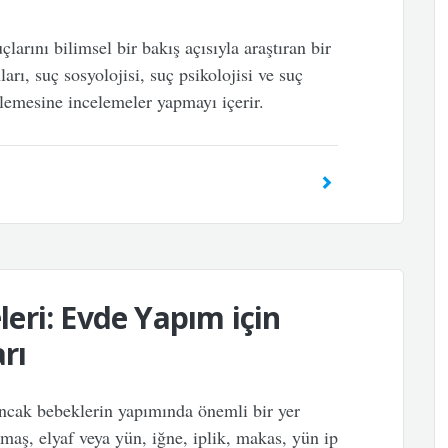
larını bilimsel bir bakış açısıyla araştıran bir
arı, suç sosyolojisi, suç psikolojisi ve suç
inlemesine incelemeler yapmayı içerir.
eri: Evde Yapım için
rı
ncak bebeklerin yapımında önemli bir yer
aş, elyaf veya yün, iğne, iplik, makas, yün ip