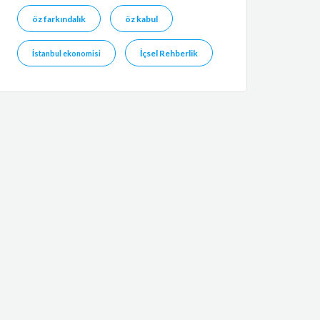
öz farkındalık
öz kabul
İçsel Rehberlik
İstanbul ekonomisi