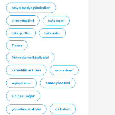
sosyal medya gönderileri
stres yönetimi
trafik düzeni
trafik işaretleri
trafik ışıkları
Travma
Türkiye ekonomik faaliyetleri
verimlilik artırma
yazma süreci
zaman yönetimi
yeşil ışık süresi
zihinsel sağlık
öz bakım
çakma Rolex özellikleri