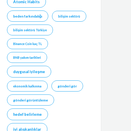
Atomic Habits
beden farkındalığı
bilişim sektörü
bilişim sektörü Türkiye
Binance Coin kaç TL
BNB yakım tarihleri
duygusal iyileşme
gönderi gör
ekonomik kalkınma
gönderi görüntüleme
hedef belirleme
iyi alışkanlıklar