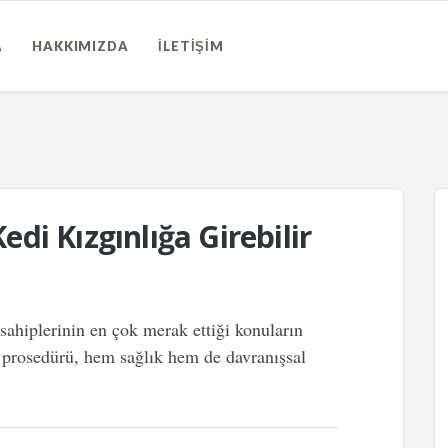
A
HAKKIMIZDA
İLETIŞIM
Kedi Kızgınlığa Girebilir
n sahiplerinin en çok merak ettiği konuların
a prosedürü, hem sağlık hem de davranışsal