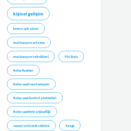
kişisel gelişim
kırmızı ışık süresi
motivasyon artırma
motivasyon teknikleri
Piri Reis
Rolex fiyatları
Rolex saati nasıl anlaşılır
Rolex saat kontrol yöntemleri
Rolex saatlerin orijinalliği
Sezgi
sanayi ve hizmet sektörü