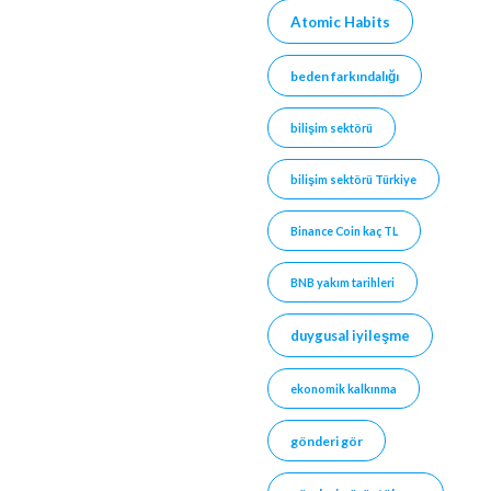
Atomic Habits
beden farkındalığı
bilişim sektörü
bilişim sektörü Türkiye
Binance Coin kaç TL
BNB yakım tarihleri
duygusal iyileşme
ekonomik kalkınma
gönderi gör