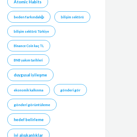
Atomic Habits
beden farkındalığı
bilişim sektörü
bilişim sektörü Türkiye
Binance Coin kaç TL
BNB yakım tarihleri
duygusal iyileşme
gönderi gör
ekonomik kalkınma
gönderi görüntüleme
hedef belirleme
iyi alışkanlıklar