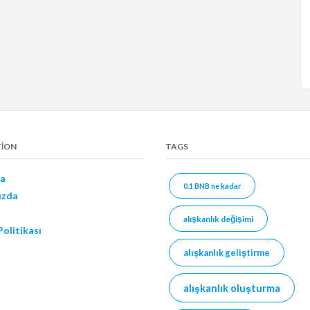
TION
TAGS
a
0.1 BNB ne kadar
ızda
alışkanlık değişimi
 Politikası
alışkanlık geliştirme
alışkanlık oluşturma