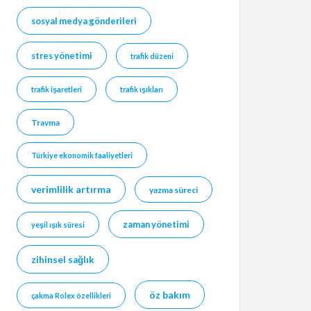
sosyal medya gönderileri
stres yönetimi
trafik düzeni
trafik işaretleri
trafik ışıkları
Travma
Türkiye ekonomik faaliyetleri
verimlilik artırma
yazma süreci
zaman yönetimi
yeşil ışık süresi
zihinsel sağlık
öz bakım
çakma Rolex özellikleri