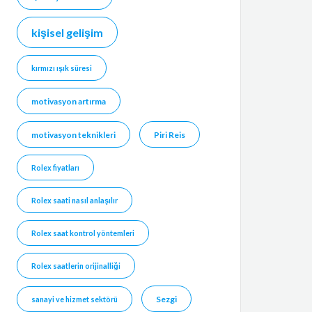
kişisel gelişim
kırmızı ışık süresi
motivasyon artırma
motivasyon teknikleri
Piri Reis
Rolex fiyatları
Rolex saati nasıl anlaşılır
Rolex saat kontrol yöntemleri
Rolex saatlerin orijinalliği
Sezgi
sanayi ve hizmet sektörü