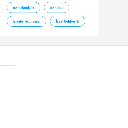
öz farkındalık
öz kabul
İçsel Rehberlik
İstanbul ekonomisi