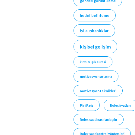
gönderi görüntüleme
hedef belirleme
iyi alışkanlıklar
kişisel gelişim
kırmızı ışık süresi
motivasyon artırma
motivasyon teknikleri
Piri Reis
Rolex fiyatları
Rolex saati nasıl anlaşılır
Rolex saat kontrol yöntemleri