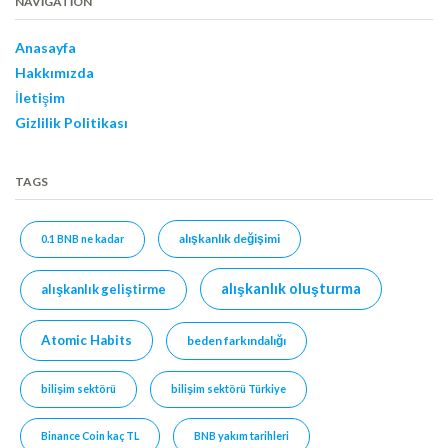
NAVIGATION
Anasayfa
Hakkımızda
İletişim
Gizlilik Politikası
TAGS
alışkanlık değişimi
0.1 BNB ne kadar
alışkanlık oluşturma
alışkanlık geliştirme
Atomic Habits
beden farkındalığı
bilişim sektörü
bilişim sektörü Türkiye
Binance Coin kaç TL
BNB yakım tarihleri