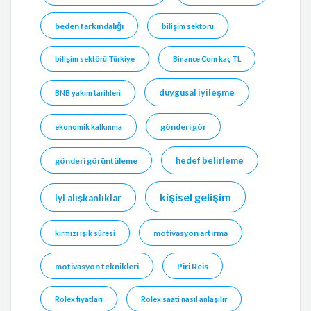
beden farkındalığı
bilişim sektörü
bilişim sektörü Türkiye
Binance Coin kaç TL
duygusal iyileşme
BNB yakım tarihleri
gönderi gör
ekonomik kalkınma
hedef belirleme
gönderi görüntüleme
kişisel gelişim
iyi alışkanlıklar
motivasyon artırma
kırmızı ışık süresi
motivasyon teknikleri
Piri Reis
Rolex fiyatları
Rolex saati nasıl anlaşılır