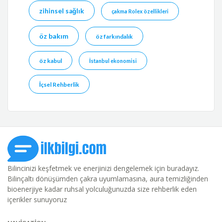
zihinsel sağlık
çakma Rolex özellikleri
öz bakım
öz farkındalık
öz kabul
İstanbul ekonomisi
İçsel Rehberlik
Bilincinizi keşfetmek ve enerjinizi dengelemek için buradayız.
Bilinçaltı dönüşümden çakra uyumlamasına, aura temizliğinden
bioenerjiye kadar ruhsal yolculuğunuzda size rehberlik eden
içerikler sunuyoruz