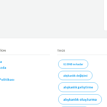
TION
TAGS
a
0.1 BNB ne kadar
ızda
alışkanlık değişimi
 Politikası
alışkanlık geliştirme
alışkanlık oluşturma