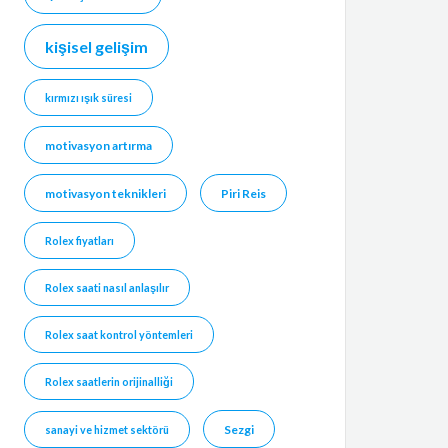
kişisel gelişim
kırmızı ışık süresi
motivasyon artırma
motivasyon teknikleri
Piri Reis
Rolex fiyatları
Rolex saati nasıl anlaşılır
Rolex saat kontrol yöntemleri
Rolex saatlerin orijinalliği
Sezgi
sanayi ve hizmet sektörü