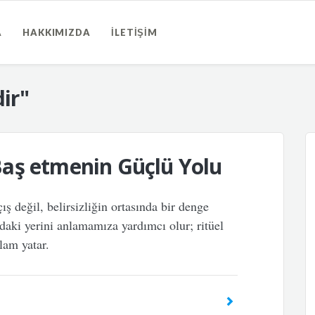
A
HAKKIMIZDA
İLETIŞIM
dir"
e Baş etmenin Güçlü Yolu
ış değil, belirsizliğin ortasında bir denge
zdaki yerini anlamamıza yardımcı olur; ritüel
lam yatar.