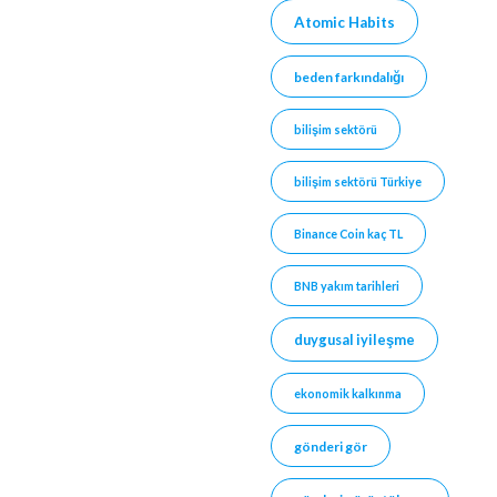
Atomic Habits
beden farkındalığı
bilişim sektörü
bilişim sektörü Türkiye
Binance Coin kaç TL
BNB yakım tarihleri
duygusal iyileşme
ekonomik kalkınma
gönderi gör