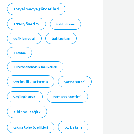
sosyal medya gönderileri
stres yönetimi
trafik düzeni
trafik işaretleri
trafik ışıkları
Travma
Türkiye ekonomik faaliyetleri
verimlilik artırma
yazma süreci
zaman yönetimi
yeşil ışık süresi
zihinsel sağlık
öz bakım
çakma Rolex özellikleri