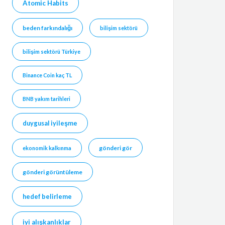
Atomic Habits
beden farkındalığı
bilişim sektörü
bilişim sektörü Türkiye
Binance Coin kaç TL
BNB yakım tarihleri
duygusal iyileşme
gönderi gör
ekonomik kalkınma
gönderi görüntüleme
hedef belirleme
iyi alışkanlıklar