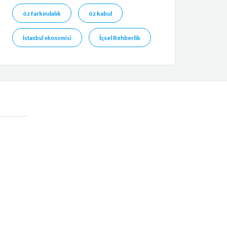
öz farkındalık
öz kabul
İçsel Rehberlik
İstanbul ekonomisi