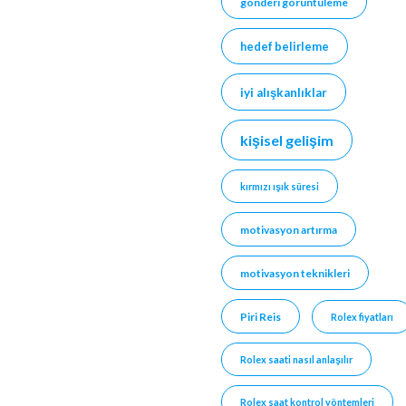
gönderi görüntüleme
hedef belirleme
iyi alışkanlıklar
kişisel gelişim
kırmızı ışık süresi
motivasyon artırma
motivasyon teknikleri
Piri Reis
Rolex fiyatları
Rolex saati nasıl anlaşılır
Rolex saat kontrol yöntemleri