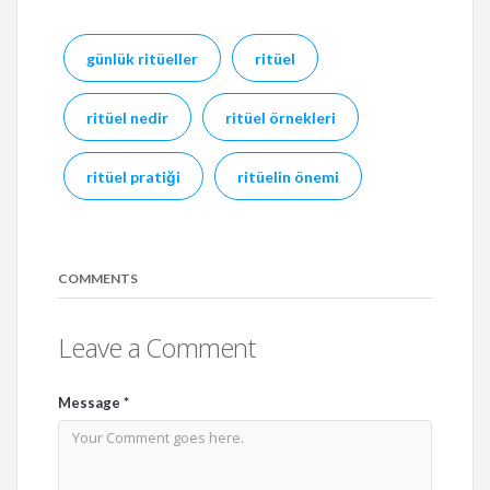
günlük ritüeller
ritüel
ritüel nedir
ritüel örnekleri
ritüel pratiği
ritüelin önemi
COMMENTS
Leave a Comment
Message
*