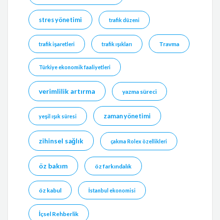
stres yönetimi
trafik düzeni
Travma
trafik işaretleri
trafik ışıkları
Türkiye ekonomik faaliyetleri
verimlilik artırma
yazma süreci
zaman yönetimi
yeşil ışık süresi
zihinsel sağlık
çakma Rolex özellikleri
öz bakım
öz farkındalık
öz kabul
İstanbul ekonomisi
İçsel Rehberlik