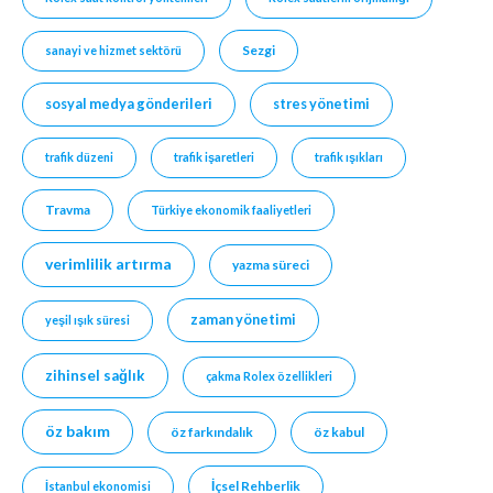
Sezgi
sanayi ve hizmet sektörü
sosyal medya gönderileri
stres yönetimi
trafik düzeni
trafik işaretleri
trafik ışıkları
Travma
Türkiye ekonomik faaliyetleri
verimlilik artırma
yazma süreci
zaman yönetimi
yeşil ışık süresi
zihinsel sağlık
çakma Rolex özellikleri
öz bakım
öz farkındalık
öz kabul
İçsel Rehberlik
İstanbul ekonomisi