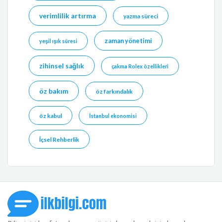
verimlilik artırma
yazma süreci
zaman yönetimi
yeşil ışık süresi
zihinsel sağlık
çakma Rolex özellikleri
öz bakım
öz farkındalık
öz kabul
İstanbul ekonomisi
İçsel Rehberlik