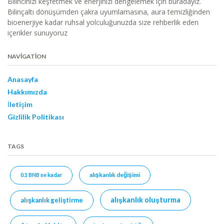
Bilincinizi keşfetmek ve enerjinizi dengelemek için buradayız.
Bilinçaltı dönüşümden çakra uyumlamasına, aura temizliğinden
bioenerjiye kadar ruhsal yolculuğunuzda size rehberlik eden
içerikler sunuyoruz
NAVIGATION
Anasayfa
Hakkımızda
İletişim
Gizlilik Politikası
TAGS
alışkanlık değişimi
0.1 BNB ne kadar
alışkanlık oluşturma
alışkanlık geliştirme