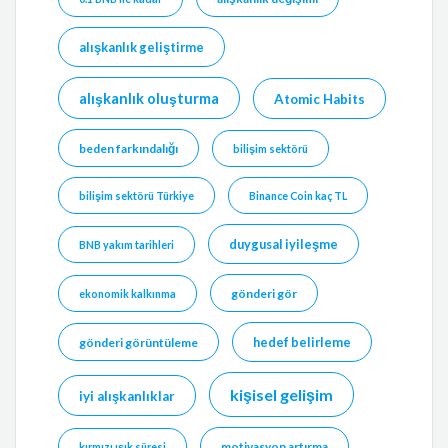
alışkanlık geliştirme
alışkanlık oluşturma
Atomic Habits
beden farkındalığı
bilişim sektörü
bilişim sektörü Türkiye
Binance Coin kaç TL
duygusal iyileşme
BNB yakım tarihleri
gönderi gör
ekonomik kalkınma
hedef belirleme
gönderi görüntüleme
kişisel gelişim
iyi alışkanlıklar
motivasyon artırma
kırmızı ışık süresi