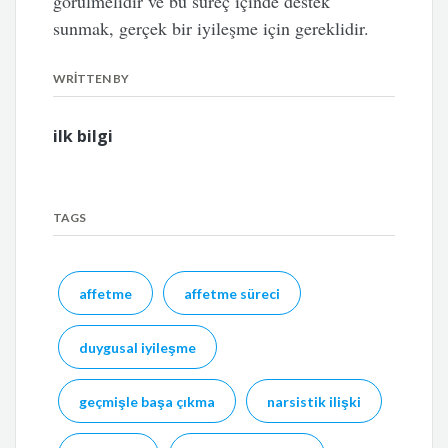
görülmelidir ve bu süreç içinde destek
sunmak, gerçek bir iyileşme için gereklidir.
WRITTEN BY
ilk bilgi
TAGS
affetme
affetme süreci
duygusal iyileşme
geçmişle başa çıkma
narsistik ilişki