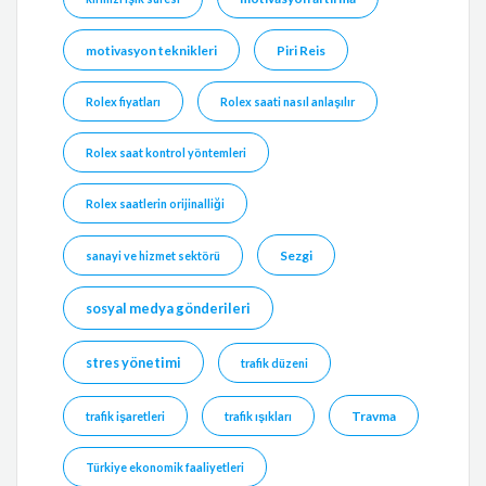
motivasyon teknikleri
Piri Reis
Rolex fiyatları
Rolex saati nasıl anlaşılır
Rolex saat kontrol yöntemleri
Rolex saatlerin orijinalliği
Sezgi
sanayi ve hizmet sektörü
sosyal medya gönderileri
stres yönetimi
trafik düzeni
Travma
trafik işaretleri
trafik ışıkları
Türkiye ekonomik faaliyetleri