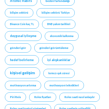
Atomic Habits
beden farkındalığı
bilişim sektörü
bilişim sektörü Türkiye
Binance Coin kaç TL
BNB yakım tarihleri
duygusal iyileşme
ekonomik kalkınma
gönderi gör
gönderi görüntüleme
hedef belirleme
iyi alışkanlıklar
kişisel gelişim
kırmızı ışık süresi
motivasyon artırma
motivasyon teknikleri
Piri Reis
Rolex fiyatları
Rolex saati nasıl anlaşılır
Rolex saat kontrol yöntemleri
Rolex saatlerin orijinalliği