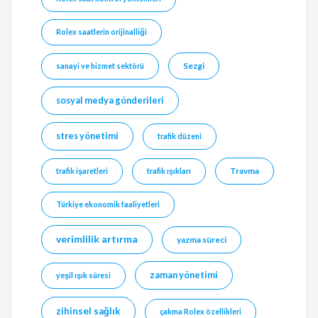
Rolex saatlerin orijinalliği
Sezgi
sanayi ve hizmet sektörü
sosyal medya gönderileri
stres yönetimi
trafik düzeni
Travma
trafik işaretleri
trafik ışıkları
Türkiye ekonomik faaliyetleri
verimlilik artırma
yazma süreci
zaman yönetimi
yeşil ışık süresi
zihinsel sağlık
çakma Rolex özellikleri