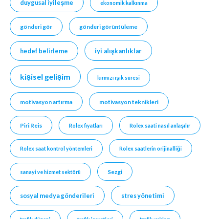
duygusal iyileşme
ekonomik kalkınma
gönderi gör
gönderi görüntüleme
hedef belirleme
iyi alışkanlıklar
kişisel gelişim
kırmızı ışık süresi
motivasyon artırma
motivasyon teknikleri
Piri Reis
Rolex fiyatları
Rolex saati nasıl anlaşılır
Rolex saat kontrol yöntemleri
Rolex saatlerin orijinalliği
Sezgi
sanayi ve hizmet sektörü
sosyal medya gönderileri
stres yönetimi