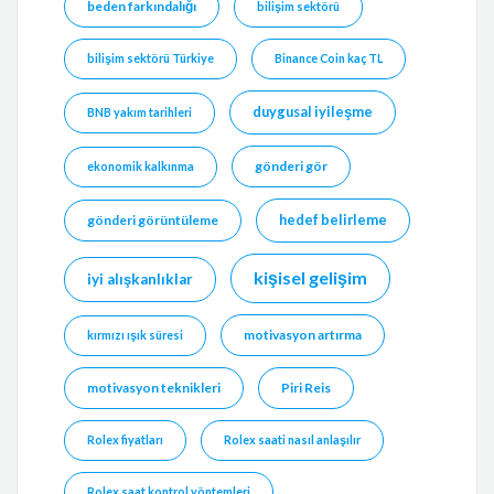
beden farkındalığı
bilişim sektörü
bilişim sektörü Türkiye
Binance Coin kaç TL
duygusal iyileşme
BNB yakım tarihleri
gönderi gör
ekonomik kalkınma
hedef belirleme
gönderi görüntüleme
kişisel gelişim
iyi alışkanlıklar
motivasyon artırma
kırmızı ışık süresi
motivasyon teknikleri
Piri Reis
Rolex fiyatları
Rolex saati nasıl anlaşılır
Rolex saat kontrol yöntemleri