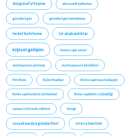
duygusal iyileşme
ekonomik kalkınma
gönderi gör
gönderi görüntüleme
hedef belirleme
iyi alışkanlıklar
kişisel gelişim
kırmızı ışık süresi
motivasyon artırma
motivasyon teknikleri
Piri Reis
Rolex fiyatları
Rolex saati nasıl anlaşılır
Rolex saat kontrol yöntemleri
Rolex saatlerin orijinalliği
Sezgi
sanayi ve hizmet sektörü
sosyal medya gönderileri
stres yönetimi