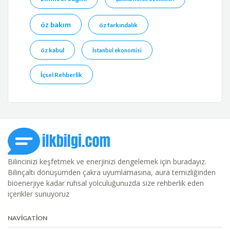
öz bakım
öz farkındalık
öz kabul
İstanbul ekonomisi
İçsel Rehberlik
Bilincinizi keşfetmek ve enerjinizi dengelemek için buradayız.
Bilinçaltı dönüşümden çakra uyumlamasına, aura temizliğinden
bioenerjiye kadar ruhsal yolculuğunuzda size rehberlik eden
içerikler sunuyoruz
NAVIGATION