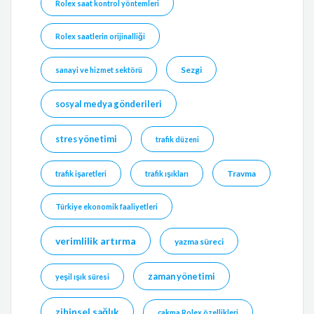
Rolex saat kontrol yöntemleri
Rolex saatlerin orijinalliği
Sezgi
sanayi ve hizmet sektörü
sosyal medya gönderileri
stres yönetimi
trafik düzeni
Travma
trafik işaretleri
trafik ışıkları
Türkiye ekonomik faaliyetleri
verimlilik artırma
yazma süreci
zaman yönetimi
yeşil ışık süresi
zihinsel sağlık
çakma Rolex özellikleri