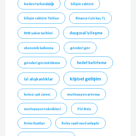
beden farkındalığı
bilişim sektörü
bilişim sektörü Türkiye
Binance Coin kaç TL
duygusal iyileşme
BNB yakım tarihleri
gönderi gör
ekonomik kalkınma
hedef belirleme
gönderi görüntüleme
kişisel gelişim
iyi alışkanlıklar
motivasyon artırma
kırmızı ışık süresi
motivasyon teknikleri
Piri Reis
Rolex fiyatları
Rolex saati nasıl anlaşılır