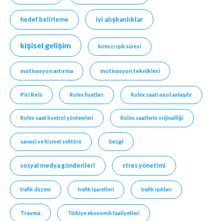
hedef belirleme
iyi alışkanlıklar
kişisel gelişim
kırmızı ışık süresi
motivasyon artırma
motivasyon teknikleri
Piri Reis
Rolex fiyatları
Rolex saati nasıl anlaşılır
Rolex saat kontrol yöntemleri
Rolex saatlerin orijinalliği
Sezgi
sanayi ve hizmet sektörü
sosyal medya gönderileri
stres yönetimi
trafik düzeni
trafik işaretleri
trafik ışıkları
Travma
Türkiye ekonomik faaliyetleri