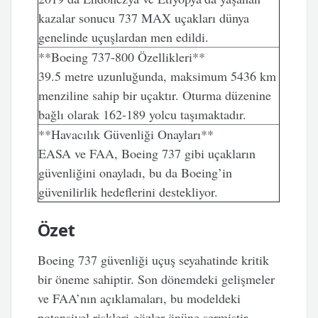
kazalar sonucu 737 MAX uçakları dünya
genelinde uçuşlardan men edildi.
**Boeing 737-800 Özellikleri**
39.5 metre uzunluğunda, maksimum 5436 km
menziline sahip bir uçaktır. Oturma düzenine
bağlı olarak 162-189 yolcu taşımaktadır.
**Havacılık Güvenliği Onayları**
EASA ve FAA, Boeing 737 gibi uçakların
güvenliğini onayladı, bu da Boeing’in
güvenilirlik hedeflerini destekliyor.
Özet
Boeing 737 güvenliği uçuş seyahatinde kritik
bir öneme sahiptir. Son dönemdeki gelişmeler
ve FAA’nın açıklamaları, bu modeldeki
potansiyel riskleri gözler önüne sermiştir.