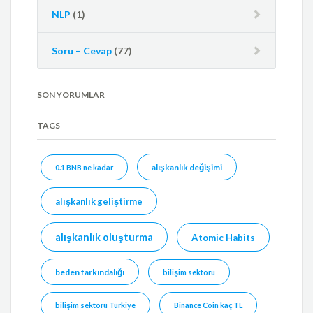
NLP
(1)
Soru – Cevap
(77)
SON YORUMLAR
TAGS
alışkanlık değişimi
0.1 BNB ne kadar
alışkanlık geliştirme
alışkanlık oluşturma
Atomic Habits
beden farkındalığı
bilişim sektörü
bilişim sektörü Türkiye
Binance Coin kaç TL