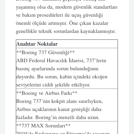
yaşanmış olsa da, modern güvenlik standartları
ve bakım prosedürleri ile uçuş güvenliği
önemli ölçüde artmıştır. Öne çıkan kazalar
genellikle teknik sorunlardan kaynaklanmıştır.
Anahtar Noktalar
**Boeing 737 Güvenliği**
ABD Federal Havacılık İdaresi, 737’lerin
basınç ayarlarında sorun bulunduğunu
duyurdu. Bu sorun, kabin içindeki oksijen
seviyelerini ciddi şekilde etkiliyor.
**Boeing ve Airbus Farkı**
Boeing 737’nin kokpit alanı sınırlıyken,
Airbus uçaklarının kanat genişliği daha
fazladır. Boeing’in menzili daha uzun.
**737 MAX Sorunları**
2019’da Endonezya ve Etiyopya’da yaşanan