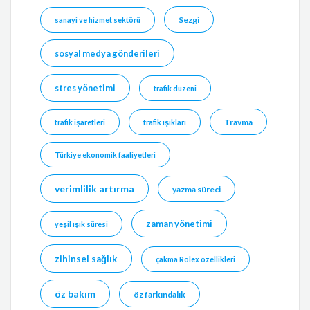
Sezgi
sanayi ve hizmet sektörü
sosyal medya gönderileri
stres yönetimi
trafik düzeni
Travma
trafik işaretleri
trafik ışıkları
Türkiye ekonomik faaliyetleri
verimlilik artırma
yazma süreci
zaman yönetimi
yeşil ışık süresi
zihinsel sağlık
çakma Rolex özellikleri
öz bakım
öz farkındalık