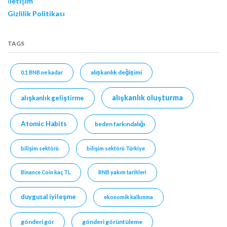
İletişim
Gizlilik Politikası
TAGS
alışkanlık değişimi
0.1 BNB ne kadar
alışkanlık oluşturma
alışkanlık geliştirme
Atomic Habits
beden farkındalığı
bilişim sektörü
bilişim sektörü Türkiye
Binance Coin kaç TL
BNB yakım tarihleri
duygusal iyileşme
ekonomik kalkınma
gönderi gör
gönderi görüntüleme