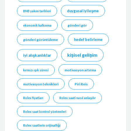
duygusal iyileşme
BNB yakım tarihleri
gönderi gör
ekonomik kalkınma
hedef belirleme
gönderi görüntüleme
kişisel gelişim
iyi alışkanlıklar
motivasyon artırma
kırmızı ışık süresi
motivasyon teknikleri
Piri Reis
Rolex fiyatları
Rolex saati nasıl anlaşılır
Rolex saat kontrol yöntemleri
Rolex saatlerin orijinalliği