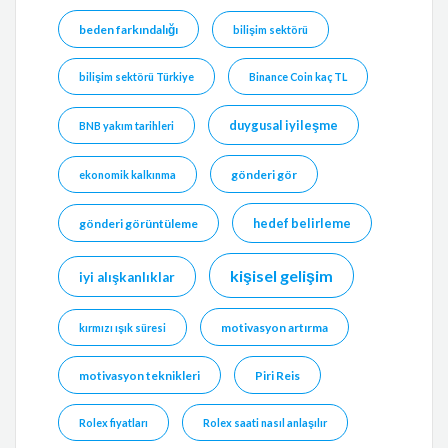
beden farkındalığı
bilişim sektörü
bilişim sektörü Türkiye
Binance Coin kaç TL
duygusal iyileşme
BNB yakım tarihleri
gönderi gör
ekonomik kalkınma
hedef belirleme
gönderi görüntüleme
kişisel gelişim
iyi alışkanlıklar
motivasyon artırma
kırmızı ışık süresi
motivasyon teknikleri
Piri Reis
Rolex fiyatları
Rolex saati nasıl anlaşılır