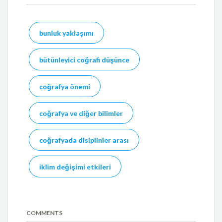
bunluk yaklaşımı
bütünleyici coğrafi düşünce
coğrafya önemi
coğrafya ve diğer bilimler
coğrafyada disiplinler arası
iklim değişimi etkileri
COMMENTS