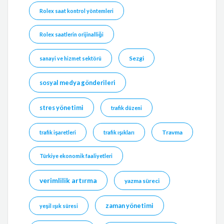
Rolex saat kontrol yöntemleri
Rolex saatlerin orijinalliği
Sezgi
sanayi ve hizmet sektörü
sosyal medya gönderileri
stres yönetimi
trafik düzeni
Travma
trafik işaretleri
trafik ışıkları
Türkiye ekonomik faaliyetleri
verimlilik artırma
yazma süreci
zaman yönetimi
yeşil ışık süresi