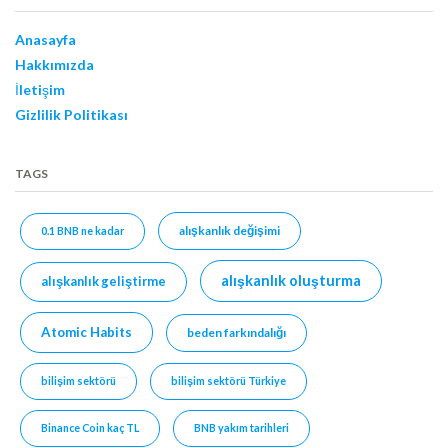
Anasayfa
Hakkımızda
İletişim
Gizlilik Politikası
TAGS
alışkanlık değişimi
0.1 BNB ne kadar
alışkanlık oluşturma
alışkanlık geliştirme
Atomic Habits
beden farkındalığı
bilişim sektörü
bilişim sektörü Türkiye
Binance Coin kaç TL
BNB yakım tarihleri