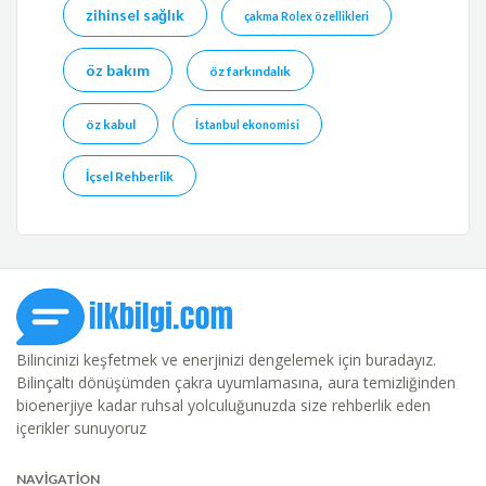
zihinsel sağlık
çakma Rolex özellikleri
öz bakım
öz farkındalık
öz kabul
İstanbul ekonomisi
İçsel Rehberlik
Bilincinizi keşfetmek ve enerjinizi dengelemek için buradayız.
Bilinçaltı dönüşümden çakra uyumlamasına, aura temizliğinden
bioenerjiye kadar ruhsal yolculuğunuzda size rehberlik eden
içerikler sunuyoruz
NAVIGATION