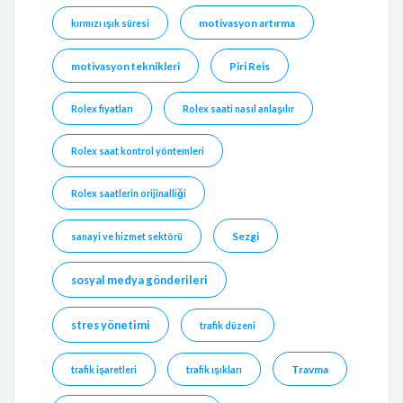
motivasyon artırma
kırmızı ışık süresi
motivasyon teknikleri
Piri Reis
Rolex fiyatları
Rolex saati nasıl anlaşılır
Rolex saat kontrol yöntemleri
Rolex saatlerin orijinalliği
Sezgi
sanayi ve hizmet sektörü
sosyal medya gönderileri
stres yönetimi
trafik düzeni
Travma
trafik işaretleri
trafik ışıkları