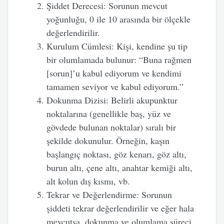
Şiddet Derecesi
: Sorunun mevcut
yoğunluğu, 0 ile 10 arasında bir ölçekle
değerlendirilir.
Kurulum Cümlesi
: Kişi, kendine şu tip
bir olumlamada bulunur: “Buna rağmen
[sorun]’u kabul ediyorum ve kendimi
tamamen seviyor ve kabul ediyorum.”
Dokunma Dizisi
: Belirli akupunktur
noktalarına (genellikle baş, yüz ve
gövdede bulunan noktalar) sıralı bir
şekilde dokunulur. Örneğin, kaşın
başlangıç noktası, göz kenarı, göz altı,
burun altı, çene altı, anahtar kemiği altı,
alt kolun dış kısmı, vb.
Tekrar ve Değerlendirme
: Sorunun
şiddeti tekrar değerlendirilir ve eğer hala
mevcutsa, dokunma ve olumlama süreci