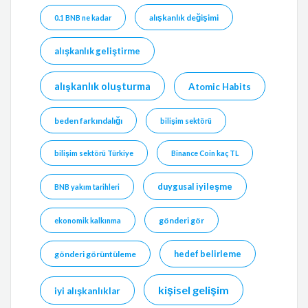
alışkanlık değişimi
0.1 BNB ne kadar
alışkanlık geliştirme
alışkanlık oluşturma
Atomic Habits
beden farkındalığı
bilişim sektörü
bilişim sektörü Türkiye
Binance Coin kaç TL
duygusal iyileşme
BNB yakım tarihleri
gönderi gör
ekonomik kalkınma
hedef belirleme
gönderi görüntüleme
kişisel gelişim
iyi alışkanlıklar