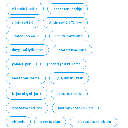
Atomic Habits
beden farkındalığı
bilişim sektörü
bilişim sektörü Türkiye
Binance Coin kaç TL
BNB yakım tarihleri
duygusal iyileşme
ekonomik kalkınma
gönderi gör
gönderi görüntüleme
hedef belirleme
iyi alışkanlıklar
kişisel gelişim
kırmızı ışık süresi
motivasyon artırma
motivasyon teknikleri
Piri Reis
Rolex fiyatları
Rolex saati nasıl anlaşılır