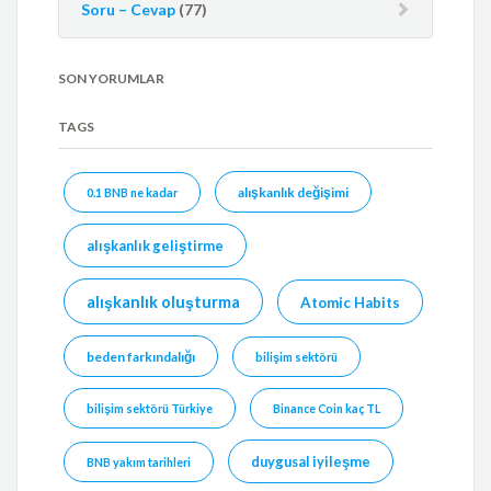
Soru – Cevap
(77)
SON YORUMLAR
TAGS
alışkanlık değişimi
0.1 BNB ne kadar
alışkanlık geliştirme
alışkanlık oluşturma
Atomic Habits
beden farkındalığı
bilişim sektörü
bilişim sektörü Türkiye
Binance Coin kaç TL
duygusal iyileşme
BNB yakım tarihleri