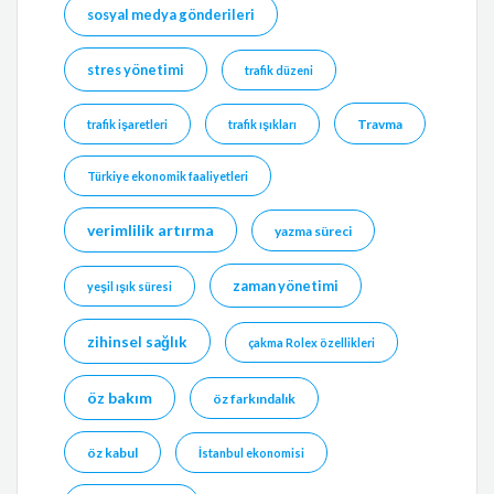
sosyal medya gönderileri
stres yönetimi
trafik düzeni
Travma
trafik işaretleri
trafik ışıkları
Türkiye ekonomik faaliyetleri
verimlilik artırma
yazma süreci
zaman yönetimi
yeşil ışık süresi
zihinsel sağlık
çakma Rolex özellikleri
öz bakım
öz farkındalık
öz kabul
İstanbul ekonomisi