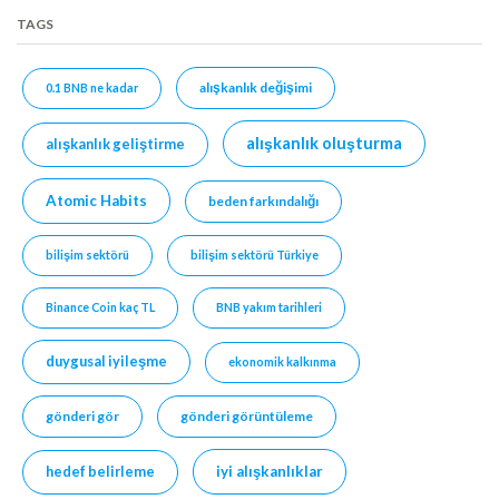
TAGS
alışkanlık değişimi
0.1 BNB ne kadar
alışkanlık oluşturma
alışkanlık geliştirme
Atomic Habits
beden farkındalığı
bilişim sektörü
bilişim sektörü Türkiye
Binance Coin kaç TL
BNB yakım tarihleri
duygusal iyileşme
ekonomik kalkınma
gönderi gör
gönderi görüntüleme
hedef belirleme
iyi alışkanlıklar