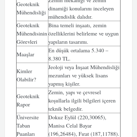
Zemin mekaniği ve zemin
Geoteknik
dinamiği konularını inceleyen
Mühendisliği
mühendislik dalıdır.
Geoteknik
Bina temeli inşaatı, zemin
Mühendisinin
özelliklerini belirleme ve uygun
Görevleri
yapıların tasarımı.
En düşük ortalama 5.340 –
Maaşlar
8.380 TL.
Jeoloji veya İnşaat Mühendisliği
Kimler
mezunları ve yüksek lisans
Olabilir?
yapmış kişiler.
Zemin, yapı ve çevresel
Geoteknik
koşullarla ilgili bilgileri içeren
Rapor
teknik belgedir.
Üniversite
Dokuz Eylül (220,30065),
Taban
Manisa Celal Bayar
Puanları
(196,26484), Fırat (187,11788).