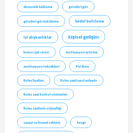
gönderi gör
ekonomik kalkınma
hedef belirleme
gönderi görüntüleme
kişisel gelişim
iyi alışkanlıklar
motivasyon artırma
kırmızı ışık süresi
motivasyon teknikleri
Piri Reis
Rolex fiyatları
Rolex saati nasıl anlaşılır
Rolex saat kontrol yöntemleri
Rolex saatlerin orijinalliği
Sezgi
sanayi ve hizmet sektörü