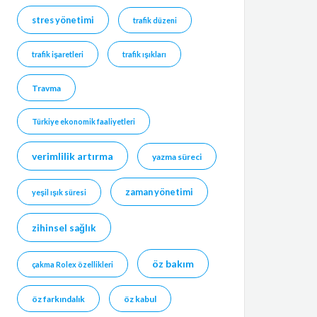
stres yönetimi
trafik düzeni
trafik işaretleri
trafik ışıkları
Travma
Türkiye ekonomik faaliyetleri
verimlilik artırma
yazma süreci
zaman yönetimi
yeşil ışık süresi
zihinsel sağlık
öz bakım
çakma Rolex özellikleri
öz farkındalık
öz kabul