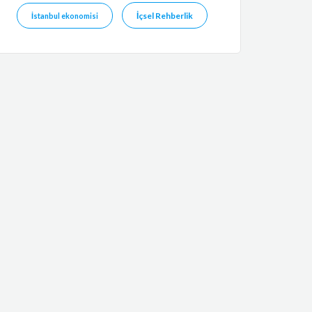
İçsel Rehberlik
İstanbul ekonomisi