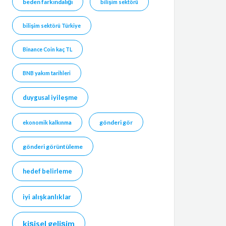
beden farkındalığı
bilişim sektörü
bilişim sektörü Türkiye
Binance Coin kaç TL
BNB yakım tarihleri
duygusal iyileşme
gönderi gör
ekonomik kalkınma
gönderi görüntüleme
hedef belirleme
iyi alışkanlıklar
kişisel gelişim