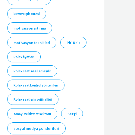
kırmızı ışık süresi
motivasyon artırma
motivasyon teknikleri
Piri Reis
Rolex fiyatları
Rolex saati nasıl anlaşılır
Rolex saat kontrol yöntemleri
Rolex saatlerin orijinalliği
Sezgi
sanayi ve hizmet sektörü
sosyal medya gönderileri