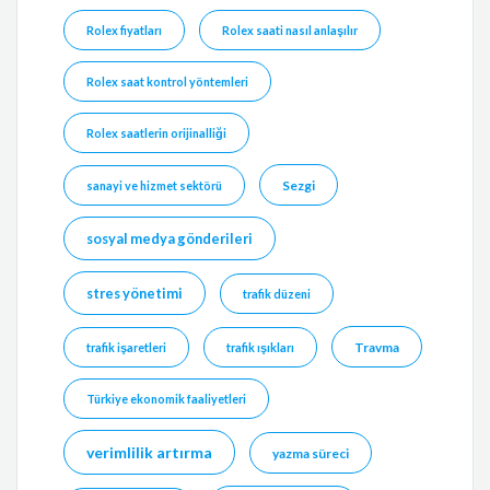
Rolex fiyatları
Rolex saati nasıl anlaşılır
Rolex saat kontrol yöntemleri
Rolex saatlerin orijinalliği
Sezgi
sanayi ve hizmet sektörü
sosyal medya gönderileri
stres yönetimi
trafik düzeni
Travma
trafik işaretleri
trafik ışıkları
Türkiye ekonomik faaliyetleri
verimlilik artırma
yazma süreci