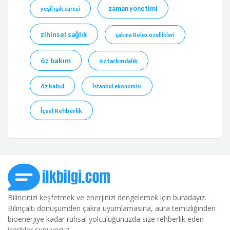
zaman yönetimi
yeşil ışık süresi
zihinsel sağlık
çakma Rolex özellikleri
öz bakım
öz farkındalık
öz kabul
İstanbul ekonomisi
İçsel Rehberlik
Bilincinizi keşfetmek ve enerjinizi dengelemek için buradayız.
Bilinçaltı dönüşümden çakra uyumlamasına, aura temizliğinden
bioenerjiye kadar ruhsal yolculuğunuzda size rehberlik eden
içerikler sunuyoruz