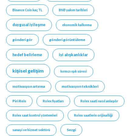
Binance Coin kaç TL
BNB yakım tarihleri
duygusal iyileşme
ekonomik kalkınma
gönderi gör
gönderi görüntüleme
hedef belirleme
iyi alışkanlıklar
kişisel gelişim
kırmızı ışık süresi
motivasyon artırma
motivasyon teknikleri
Piri Reis
Rolex fiyatları
Rolex saati nasıl anlaşılır
Rolex saat kontrol yöntemleri
Rolex saatlerin orijinalliği
Sezgi
sanayi ve hizmet sektörü