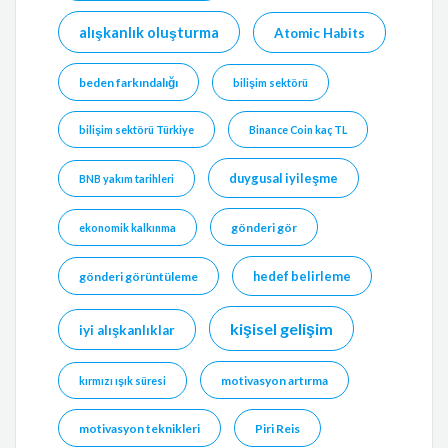
alışkanlık oluşturma
Atomic Habits
beden farkındalığı
bilişim sektörü
bilişim sektörü Türkiye
Binance Coin kaç TL
duygusal iyileşme
BNB yakım tarihleri
gönderi gör
ekonomik kalkınma
hedef belirleme
gönderi görüntüleme
kişisel gelişim
iyi alışkanlıklar
motivasyon artırma
kırmızı ışık süresi
motivasyon teknikleri
Piri Reis