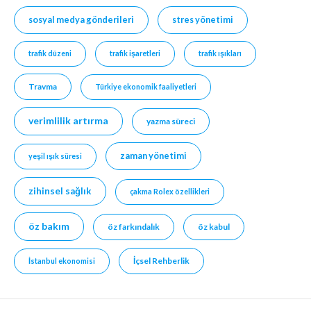
sosyal medya gönderileri
stres yönetimi
trafik düzeni
trafik işaretleri
trafik ışıkları
Travma
Türkiye ekonomik faaliyetleri
verimlilik artırma
yazma süreci
zaman yönetimi
yeşil ışık süresi
zihinsel sağlık
çakma Rolex özellikleri
öz bakım
öz farkındalık
öz kabul
İçsel Rehberlik
İstanbul ekonomisi